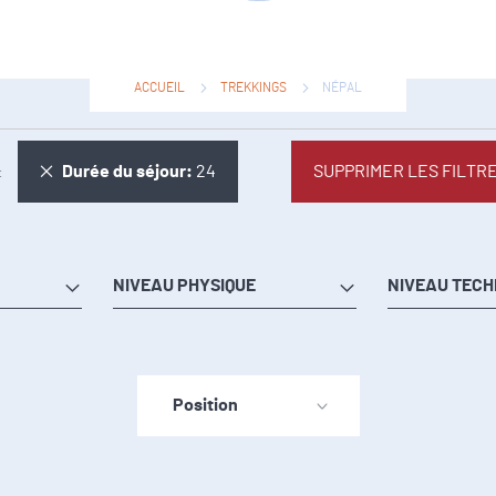
ACCUEIL
TREKKINGS
NÉPAL
Supprimer cet Élément
Durée du séjour
24
SUPPRIMER LES FILTR
NIVEAU PHYSIQUE
NIVEAU TECH