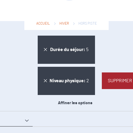
ACCUEIL
HIVER
HORS PISTE
Filtres
Supprimer
Durée du séjour
5
cet
Supprimer
Niveau physique
2
SUPPRIMER 
Élément
cet
Affiner les options
Élément