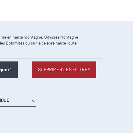
 course en haute montagne, Odyssée Montagne
les Dolomites ou sur la célèbre haute route
 Élément
ique
1
SUPPRIMER LES FILTRES
IQUE