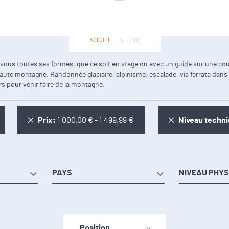
ACCUEIL
ÉTÉ
sme sous toutes ses formes, que ce soit en stage ou avec un guide sur une
aute montagne. Randonnée glaciaire, alpinisme, escalade, via ferrata dans 
s pour venir faire de la montagne.
Supprimer cet Élément
Supprimer cet
Prix
1 000,00 € - 1 499,99 €
Niveau techn
PAYS
NIVEAU PHYS