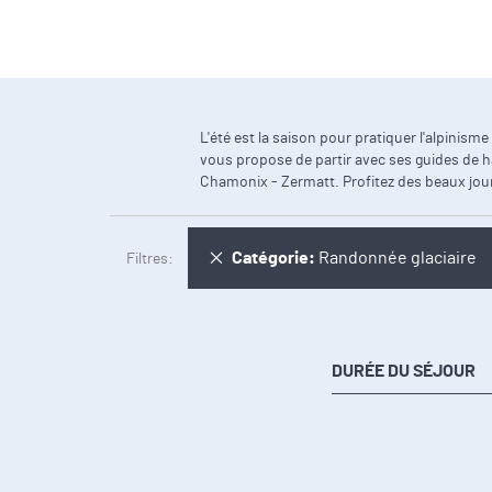
L'été est la saison pour pratiquer l'alpini
vous propose de partir avec ses guides de h
Chamonix - Zermatt. Profitez des beaux jour
Supprimer cet Élément
Catégorie
Randonnée glaciaire
Filtres
DURÉE DU SÉJOUR